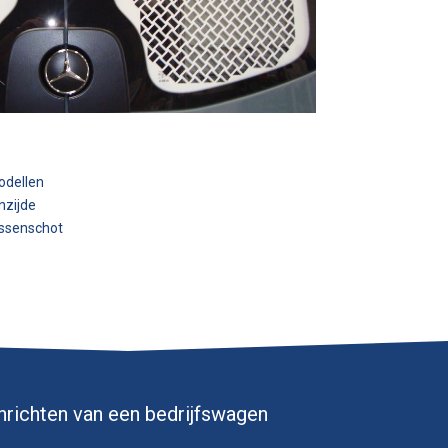
odellen
nzijde
ussenschot
 inrichten van een bedrijfswagen