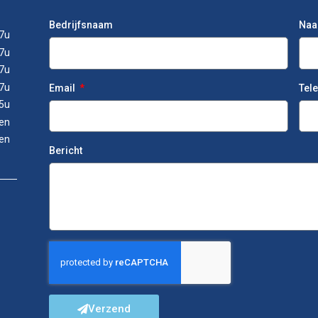
Bedrijfsnaam
Na
7u
7u
7u
7u
Email
Tel
5u
en
en
Bericht
Verzend