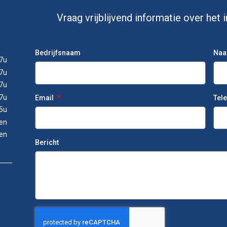
Vraag vrijblijvend informatie over het
Bedrijfsnaam
Na
7u
7u
7u
7u
Email
Tel
5u
en
en
Bericht