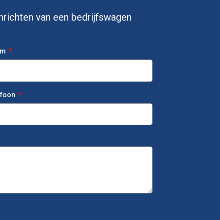
 inrichten van een bedrijfswagen
am
efoon