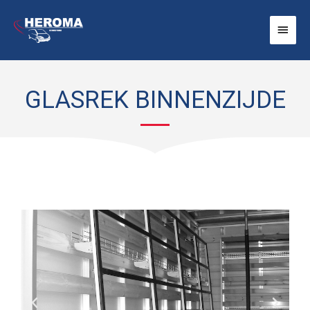
Doorgaan
Hoof
naar
inhoud
GLASREK BINNENZIJDE